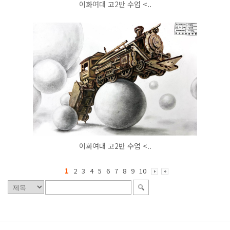
이화여대 고2반 수업 <..
이화여대 고2반 수업 <..
1
2
3
4
5
6
7
8
9
10