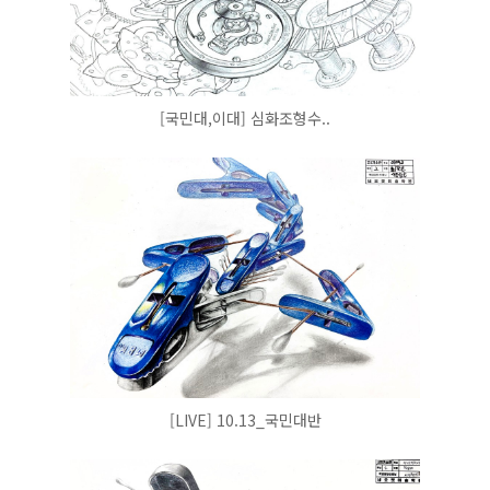
[국민대,이대] 심화조형수..
[LIVE] 10.13_국민대반